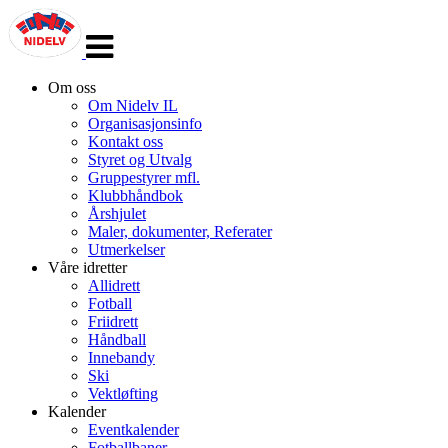
Veksle
navigasjon
Om oss
Om Nidelv IL
Organisasjonsinfo
Kontakt oss
Styret og Utvalg
Gruppestyrer mfl.
Klubbhåndbok
Årshjulet
Maler, dokumenter, Referater
Utmerkelser
Våre idretter
Allidrett
Fotball
Friidrett
Håndball
Innebandy
Ski
Vektløfting
Kalender
Eventkalender
Fotballbaner