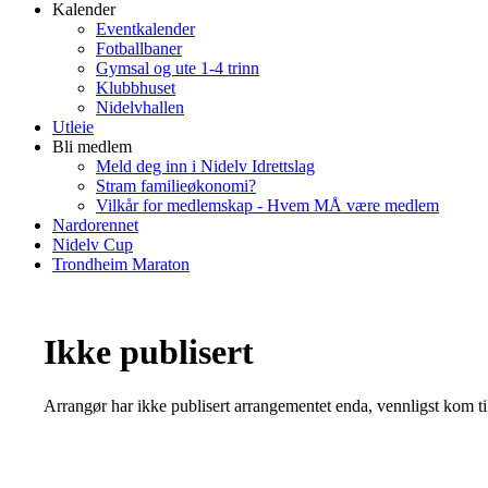
Kalender
Eventkalender
Fotballbaner
Gymsal og ute 1-4 trinn
Klubbhuset
Nidelvhallen
Utleie
Bli medlem
Meld deg inn i Nidelv Idrettslag
Stram familieøkonomi?
Vilkår for medlemskap - Hvem MÅ være medlem
Nardorennet
Nidelv Cup
Trondheim Maraton
Ikke publisert
Arrangør har ikke publisert arrangementet enda, vennligst kom ti