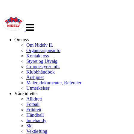
Veksle
navigasjon
Om oss
Om Nidelv IL
Organisasjonsinfo
Kontakt oss
Styret og Utvalg
Gruppestyrer mfl.
Klubbhåndbok
Årshjulet
Maler, dokumenter, Referater
Utmerkelser
Våre idretter
Allidrett
Fotball
Friidrett
Håndball
Innebandy
Ski
Vektløfting