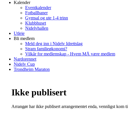
Kalender
Eventkalender
Fotballbaner
Gymsal og ute 1-4 trinn
Klubbhuset
Nidelvhallen
Utleie
Bli medlem
Meld deg inn i Nidelv Idrettslag
Stram familieøkonomi?
Vilkår for medlemskap - Hvem MÅ være medlem
Nardorennet
Nidelv Cup
Trondheim Maraton
Ikke publisert
Arrangør har ikke publisert arrangementet enda, vennligst kom ti