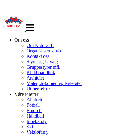
Veksle
navigasjon
Om oss
Om Nidelv IL
Organisasjonsinfo
Kontakt oss
Styret og Utvalg
Gruppestyrer mfl.
Klubbhåndbok
Årshjulet
Maler, dokumenter, Referater
Utmerkelser
Våre idretter
Allidrett
Fotball
Friidrett
Håndball
Innebandy
Ski
Vektløfting