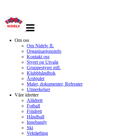
Veksle
navigasjon
Om oss
Om Nidelv IL
Organisasjonsinfo
Kontakt oss
Styret og Utvalg
Gruppestyrer mfl.
Klubbhåndbok
Årshjulet
Maler, dokumenter, Referater
Utmerkelser
Våre idretter
Allidrett
Fotball
Friidrett
Håndball
Innebandy
Ski
Vektløfting