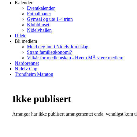
Kalender
Eventkalender
Fotballbaner
Gymsal og ute 1-4 trinn
Klubbhuset
Nidelvhallen
Utleie
Bli medlem
Meld deg inn i Nidelv Idrettslag
Stram familieøkonomi?
Vilkår for medlemskap - Hvem MÅ være medlem
Nardorennet
Nidelv Cup
Trondheim Maraton
Ikke publisert
Arrangør har ikke publisert arrangementet enda, vennligst kom ti