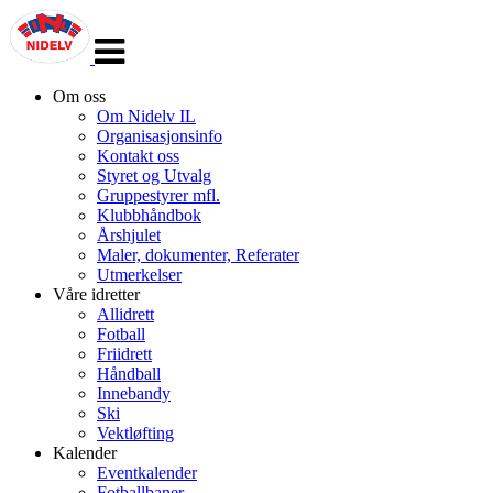
Veksle
navigasjon
Om oss
Om Nidelv IL
Organisasjonsinfo
Kontakt oss
Styret og Utvalg
Gruppestyrer mfl.
Klubbhåndbok
Årshjulet
Maler, dokumenter, Referater
Utmerkelser
Våre idretter
Allidrett
Fotball
Friidrett
Håndball
Innebandy
Ski
Vektløfting
Kalender
Eventkalender
Fotballbaner