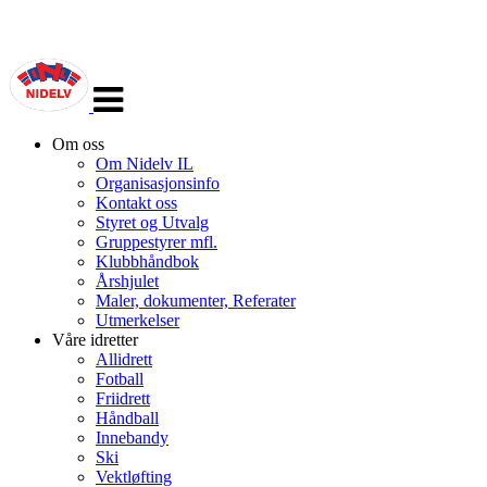
Veksle
navigasjon
Om oss
Om Nidelv IL
Organisasjonsinfo
Kontakt oss
Styret og Utvalg
Gruppestyrer mfl.
Klubbhåndbok
Årshjulet
Maler, dokumenter, Referater
Utmerkelser
Våre idretter
Allidrett
Fotball
Friidrett
Håndball
Innebandy
Ski
Vektløfting