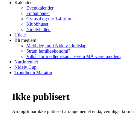
Kalender
Eventkalender
Fotballbaner
Gymsal og ute 1-4 trinn
Klubbhuset
Nidelvhallen
Utleie
Bli medlem
Meld deg inn i Nidelv Idrettslag
Stram familieøkonomi?
Vilkår for medlemskap - Hvem MÅ være medlem
Nardorennet
Nidelv Cup
Trondheim Maraton
Ikke publisert
Arrangør har ikke publisert arrangementet enda, vennligst kom ti