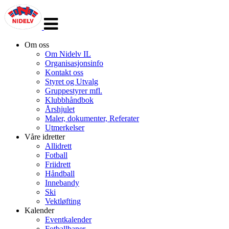
Veksle
navigasjon
Om oss
Om Nidelv IL
Organisasjonsinfo
Kontakt oss
Styret og Utvalg
Gruppestyrer mfl.
Klubbhåndbok
Årshjulet
Maler, dokumenter, Referater
Utmerkelser
Våre idretter
Allidrett
Fotball
Friidrett
Håndball
Innebandy
Ski
Vektløfting
Kalender
Eventkalender
Fotballbaner