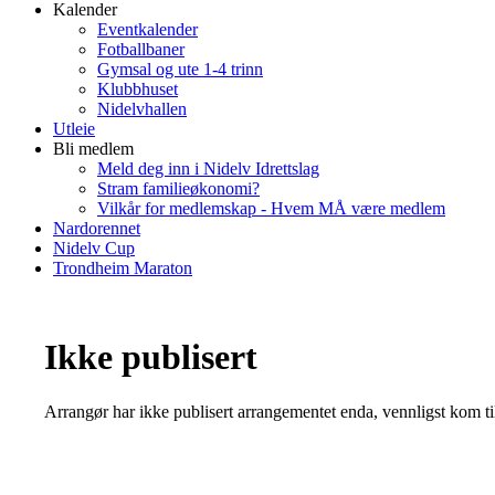
Kalender
Eventkalender
Fotballbaner
Gymsal og ute 1-4 trinn
Klubbhuset
Nidelvhallen
Utleie
Bli medlem
Meld deg inn i Nidelv Idrettslag
Stram familieøkonomi?
Vilkår for medlemskap - Hvem MÅ være medlem
Nardorennet
Nidelv Cup
Trondheim Maraton
Ikke publisert
Arrangør har ikke publisert arrangementet enda, vennligst kom ti