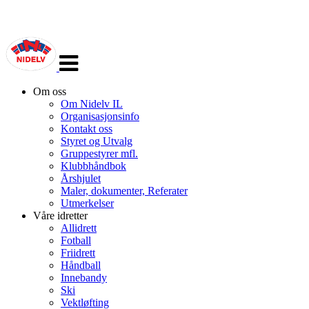
Veksle
navigasjon
Om oss
Om Nidelv IL
Organisasjonsinfo
Kontakt oss
Styret og Utvalg
Gruppestyrer mfl.
Klubbhåndbok
Årshjulet
Maler, dokumenter, Referater
Utmerkelser
Våre idretter
Allidrett
Fotball
Friidrett
Håndball
Innebandy
Ski
Vektløfting