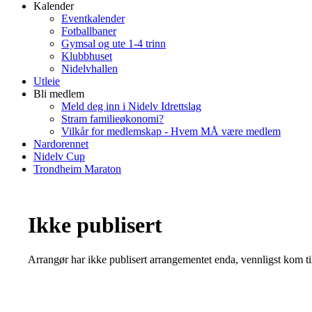
Kalender
Eventkalender
Fotballbaner
Gymsal og ute 1-4 trinn
Klubbhuset
Nidelvhallen
Utleie
Bli medlem
Meld deg inn i Nidelv Idrettslag
Stram familieøkonomi?
Vilkår for medlemskap - Hvem MÅ være medlem
Nardorennet
Nidelv Cup
Trondheim Maraton
Ikke publisert
Arrangør har ikke publisert arrangementet enda, vennligst kom ti