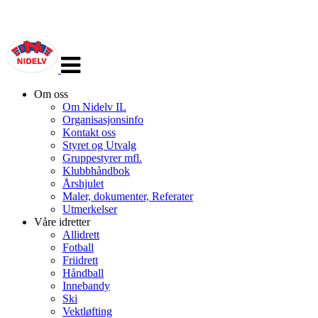
Veksle
navigasjon
Om oss
Om Nidelv IL
Organisasjonsinfo
Kontakt oss
Styret og Utvalg
Gruppestyrer mfl.
Klubbhåndbok
Årshjulet
Maler, dokumenter, Referater
Utmerkelser
Våre idretter
Allidrett
Fotball
Friidrett
Håndball
Innebandy
Ski
Vektløfting