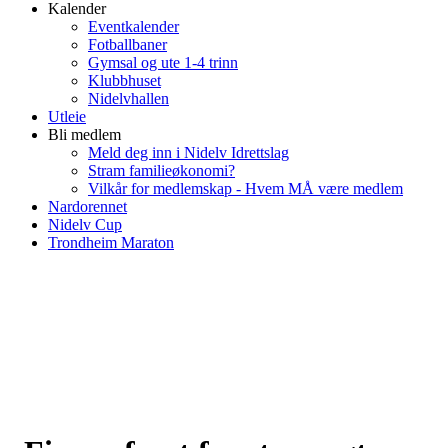
Kalender
Eventkalender
Fotballbaner
Gymsal og ute 1-4 trinn
Klubbhuset
Nidelvhallen
Utleie
Bli medlem
Meld deg inn i Nidelv Idrettslag
Stram familieøkonomi?
Vilkår for medlemskap - Hvem MÅ være medlem
Nardorennet
Nidelv Cup
Trondheim Maraton