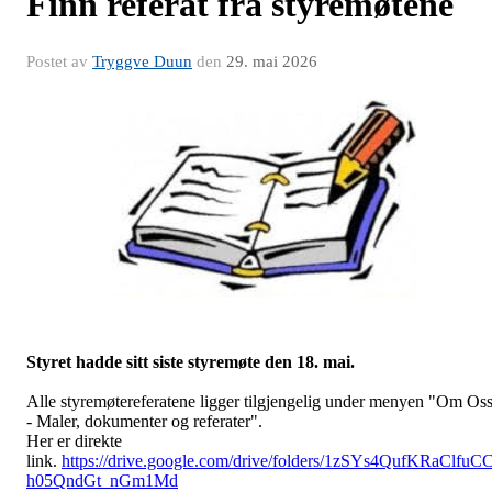
Finn referat fra styremøtene
Postet av
Tryggve Duun
den
29. mai 2026
Styret hadde sitt siste styremøte den 18. mai.
Alle styremøtereferatene ligger tilgjengelig under menyen "Om Os
- Maler, dokumenter og referater".
Her er direkte
link.
https://drive.google.com/drive/folders/1zSYs4QufKRaClfuC
h05QndGt_nGm1Md