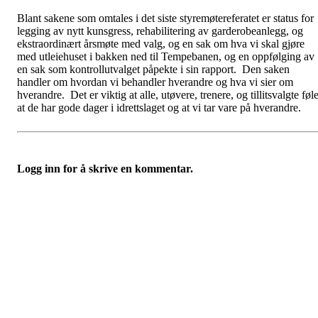
Blant sakene som omtales i det siste styremøtereferatet er status for
legging av nytt kunsgress, rehabilitering av garderobeanlegg, og
ekstraordinært årsmøte med valg, og en sak om hva vi skal gjøre
med utleiehuset i bakken ned til Tempebanen, og en oppfølging av
en sak som kontrollutvalget påpekte i sin rapport. Den saken
handler om hvordan vi behandler hverandre og hva vi sier om
hverandre. Det er viktig at alle, utøvere, trenere, og tillitsvalgte føl
at de har gode dager i idrettslaget og at vi tar vare på hverandre.
Logg inn for å skrive en kommentar.
Nidelv IL
Tempeveien 13B
7031 TRONDHEIM