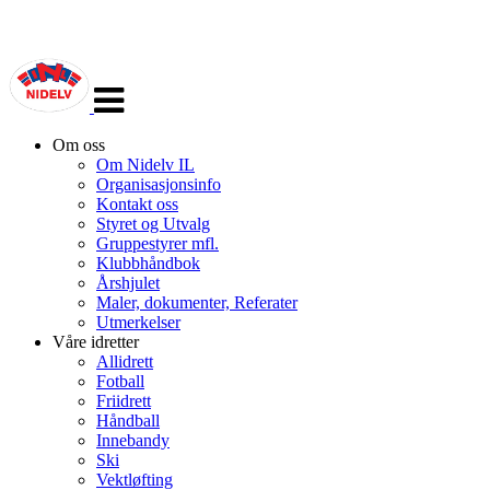
Veksle
navigasjon
Om oss
Om Nidelv IL
Organisasjonsinfo
Kontakt oss
Styret og Utvalg
Gruppestyrer mfl.
Klubbhåndbok
Årshjulet
Maler, dokumenter, Referater
Utmerkelser
Våre idretter
Allidrett
Fotball
Friidrett
Håndball
Innebandy
Ski
Vektløfting