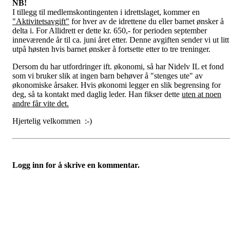
NB!
I tillegg til medlemskontingenten i idrettslaget, kommer en
"Aktivitetsavgift"
for hver av de idrettene du eller barnet ønsker å
delta i. For Allidrett er dette kr. 650,- for perioden september
inneværende år til ca. juni året etter. Denne avgiften sender vi ut litt
utpå høsten hvis barnet ønsker å fortsette etter to tre treninger.
Dersom du har utfordringer ift. økonomi, så har Nidelv IL et fond
som vi bruker slik at ingen barn behøver å "stenges ute" av
økonomiske årsaker. Hvis økonomi legger en slik begrensing for
deg, så ta kontakt med daglig leder. Han fikser dette
uten at noen
andre får vite det.
Hjertelig velkommen :-)
Logg inn for å skrive en kommentar.
Nidelv IL