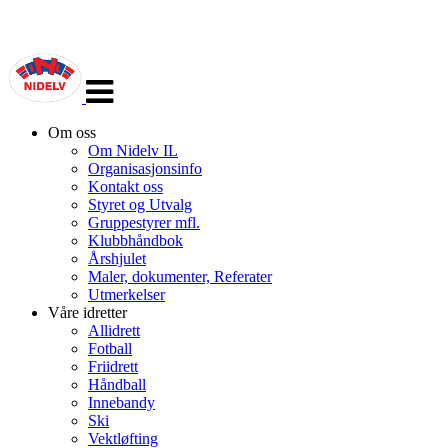
Veksle
navigasjon
Om oss
Om Nidelv IL
Organisasjonsinfo
Kontakt oss
Styret og Utvalg
Gruppestyrer mfl.
Klubbhåndbok
Årshjulet
Maler, dokumenter, Referater
Utmerkelser
Våre idretter
Allidrett
Fotball
Friidrett
Håndball
Innebandy
Ski
Vektløfting