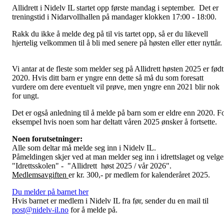
Allidrett i Nidelv IL startet opp første mandag i september. Det er
treningstid i Nidarvollhallen på mandager klokken 17:00 - 18:00.
Rakk du ikke å melde deg på til vis tartet opp, så er du likevell
hjertelig velkommen til å bli med senere på høsten eller etter nyttår.
Vi antar at de fleste som melder seg på Allidrett høsten 2025 er født
2020. Hvis ditt barn er yngre enn dette så må du som foresatt
vurdere om dere eventuelt vil prøve, men yngre enn 2021 blir nok
for ungt.
Det er også anledning til å melde på barn som er eldre enn 2020. F
eksempel hvis noen som har deltatt våren 2025 ønsker å fortsette.
Noen forutsetninger:
Alle som deltar må melde seg inn i Nidelv IL.
Påmeldingen skjer ved at man melder seg inn i idrettslaget og velge
"Idrettsskolen" - "Allidrett høst 2025 / vår 2026".
Medlemsavgiften
er kr. 300,- pr medlem for kalenderåret 2025.
Du melder på barnet her
Hvis barnet er medlem i Nidelv IL fra før, sender du en mail til
post@nidelv-il.no
for å melde på.