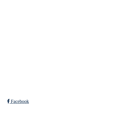
Tempeveien 13B
7031 TRONDHEIM
Org. nr.: 947307576
Telefon: 480 10 800
post@nidelv-il.no
Bli medlem i klubben!
Trykk her for innmelding
Facebook