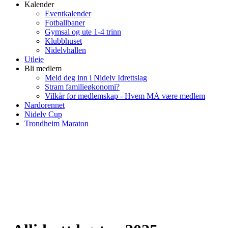
Kalender
Eventkalender
Fotballbaner
Gymsal og ute 1-4 trinn
Klubbhuset
Nidelvhallen
Utleie
Bli medlem
Meld deg inn i Nidelv Idrettslag
Stram familieøkonomi?
Vilkår for medlemskap - Hvem MÅ være medlem
Nardorennet
Nidelv Cup
Trondheim Maraton