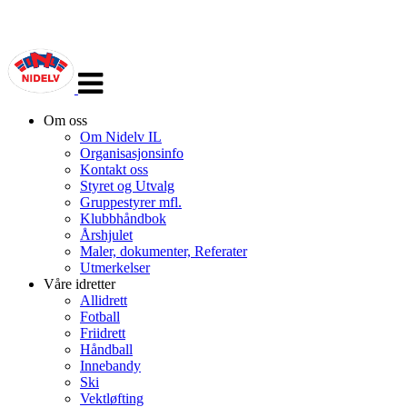
Veksle
navigasjon
Om oss
Om Nidelv IL
Organisasjonsinfo
Kontakt oss
Styret og Utvalg
Gruppestyrer mfl.
Klubbhåndbok
Årshjulet
Maler, dokumenter, Referater
Utmerkelser
Våre idretter
Allidrett
Fotball
Friidrett
Håndball
Innebandy
Ski
Vektløfting