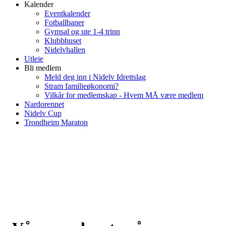
Kalender
Eventkalender
Fotballbaner
Gymsal og ute 1-4 trinn
Klubbhuset
Nidelvhallen
Utleie
Bli medlem
Meld deg inn i Nidelv Idrettslag
Stram familieøkonomi?
Vilkår for medlemskap - Hvem MÅ være medlem
Nardorennet
Nidelv Cup
Trondheim Maraton