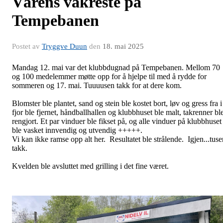
Vårens vakreste på
Tempebanen
Postet av
Tryggve Duun
den
18. mai 2025
Mandag 12. mai var det klubbdugnad på Tempebanen. Mellom 70
og 100 medelemmer møtte opp for å hjelpe til med å rydde for
sommeren og 17. mai. Tuuuusen takk for at dere
kom.
Blomster ble plantet, sand og stein ble kostet bort, løv og gress fra i
fjor ble fjernet, håndballhallen og klubbhuset ble malt, takrenner bl
rengjort. Et par vinduer ble fikset på, og alle vinduer på klubbhuset
ble vasket innvendig og utvendig +++++.
Vi kan ikke ramse opp alt her. Resultatet ble strålende. Igjen...tuse
takk.
Kvelden ble avsluttet med grilling i det fine været.