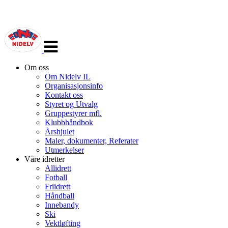
Veksle
navigasjon
Om oss
Om Nidelv IL
Organisasjonsinfo
Kontakt oss
Styret og Utvalg
Gruppestyrer mfl.
Klubbhåndbok
Årshjulet
Maler, dokumenter, Referater
Utmerkelser
Våre idretter
Allidrett
Fotball
Friidrett
Håndball
Innebandy
Ski
Vektløfting