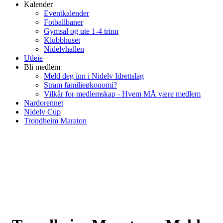
Kalender
Eventkalender
Fotballbaner
Gymsal og ute 1-4 trinn
Klubbhuset
Nidelvhallen
Utleie
Bli medlem
Meld deg inn i Nidelv Idrettslag
Stram familieøkonomi?
Vilkår for medlemskap - Hvem MÅ være medlem
Nardorennet
Nidelv Cup
Trondheim Maraton