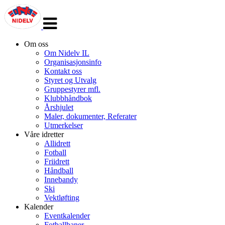
Veksle
navigasjon
Om oss
Om Nidelv IL
Organisasjonsinfo
Kontakt oss
Styret og Utvalg
Gruppestyrer mfl.
Klubbhåndbok
Årshjulet
Maler, dokumenter, Referater
Utmerkelser
Våre idretter
Allidrett
Fotball
Friidrett
Håndball
Innebandy
Ski
Vektløfting
Kalender
Eventkalender
Fotballbaner