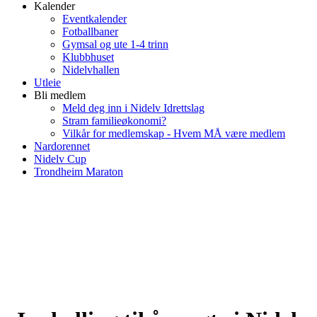
Kalender
Eventkalender
Fotballbaner
Gymsal og ute 1-4 trinn
Klubbhuset
Nidelvhallen
Utleie
Bli medlem
Meld deg inn i Nidelv Idrettslag
Stram familieøkonomi?
Vilkår for medlemskap - Hvem MÅ være medlem
Nardorennet
Nidelv Cup
Trondheim Maraton