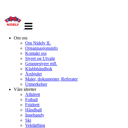
Veksle
navigasjon
Om oss
Om Nidelv IL
Organisasjonsinfo
Kontakt oss
Styret og Utvalg
Gruppestyrer mfl.
Klubbhåndbok
Årshjulet
Maler, dokumenter, Referater
Utmerkelser
Våre idretter
Allidrett
Fotball
Friidrett
Håndball
Innebandy
Ski
Vektløfting