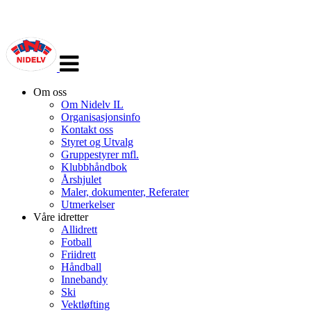
Veksle
navigasjon
Om oss
Om Nidelv IL
Organisasjonsinfo
Kontakt oss
Styret og Utvalg
Gruppestyrer mfl.
Klubbhåndbok
Årshjulet
Maler, dokumenter, Referater
Utmerkelser
Våre idretter
Allidrett
Fotball
Friidrett
Håndball
Innebandy
Ski
Vektløfting