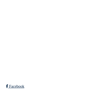
Tempeveien 13B
7031 TRONDHEIM
Org. nr.: 947307576
Telefon: 480 10 800
post@nidelv-il.no
Bli medlem i klubben!
Trykk her for innmelding
Facebook