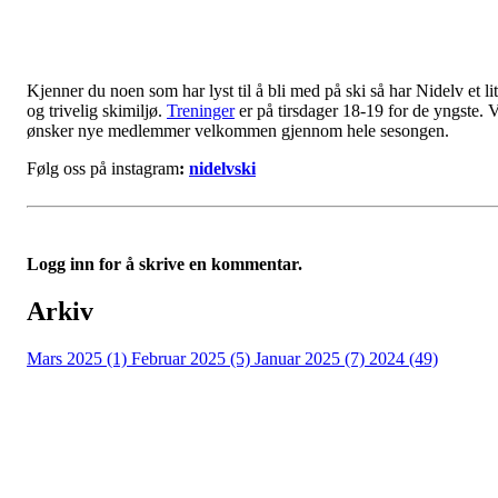
Kjenner du noen som har lyst til å bli med på ski så har Nidelv et li
og trivelig skimiljø.
Treninger
er på tirsdager 18-19 for de yngste. V
ønsker nye medlemmer velkommen gjennom hele sesongen.
Følg oss på instagram
:
nidelvski
Logg inn for å skrive en kommentar.
Arkiv
Mars 2025 (1)
Februar 2025 (5)
Januar 2025 (7)
2024 (49)
Nidelv IL