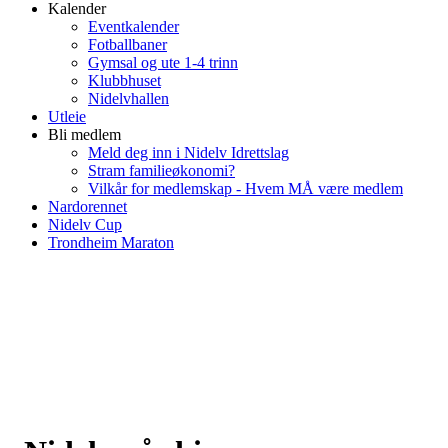
Kalender
Eventkalender
Fotballbaner
Gymsal og ute 1-4 trinn
Klubbhuset
Nidelvhallen
Utleie
Bli medlem
Meld deg inn i Nidelv Idrettslag
Stram familieøkonomi?
Vilkår for medlemskap - Hvem MÅ være medlem
Nardorennet
Nidelv Cup
Trondheim Maraton