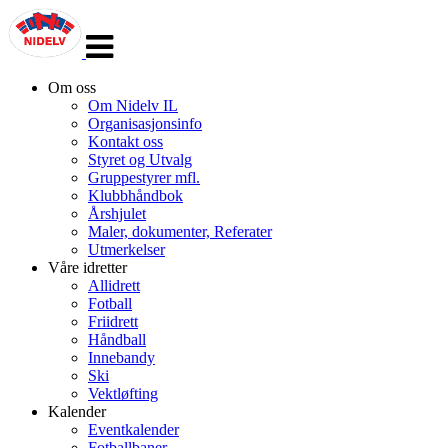
Veksle
navigasjon
Om oss
Om Nidelv IL
Organisasjonsinfo
Kontakt oss
Styret og Utvalg
Gruppestyrer mfl.
Klubbhåndbok
Årshjulet
Maler, dokumenter, Referater
Utmerkelser
Våre idretter
Allidrett
Fotball
Friidrett
Håndball
Innebandy
Ski
Vektløfting
Kalender
Eventkalender
Fotballbaner