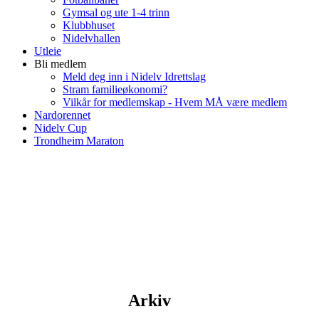
Gymsal og ute 1-4 trinn
Klubbhuset
Nidelvhallen
Utleie
Bli medlem
Meld deg inn i Nidelv Idrettslag
Stram familieøkonomi?
Vilkår for medlemskap - Hvem MÅ være medlem
Nardorennet
Nidelv Cup
Trondheim Maraton
Arkiv