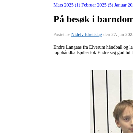
Mars 2025 (1)
Februar 2025 (5)
Januar 20
På besøk i barndo
Postet av
Nidelv Idrettslag
den
27. jan 202
Endre Langaas fra Elverum håndball og lands
topphåndballspiller tok Endre seg god tid t