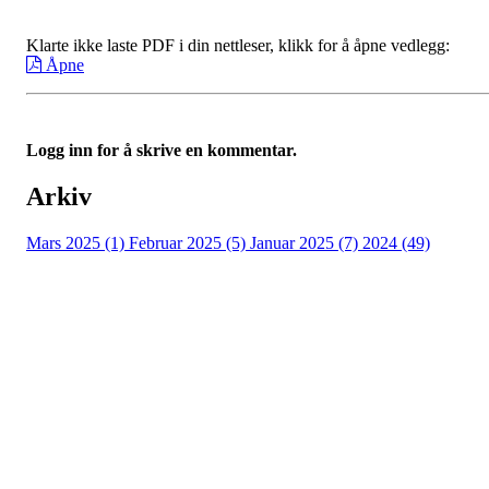
Klarte ikke laste PDF i din nettleser, klikk for å åpne vedlegg:
Åpne
Logg inn for å skrive en kommentar.
Arkiv
Mars 2025 (1)
Februar 2025 (5)
Januar 2025 (7)
2024 (49)
Nidelv IL
Tempeveien 13B
7031 TRONDHEIM