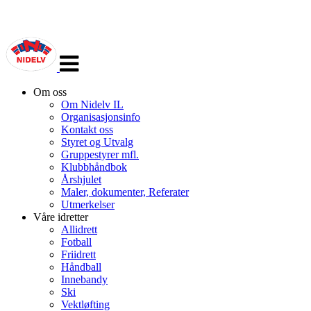
Veksle
navigasjon
Om oss
Om Nidelv IL
Organisasjonsinfo
Kontakt oss
Styret og Utvalg
Gruppestyrer mfl.
Klubbhåndbok
Årshjulet
Maler, dokumenter, Referater
Utmerkelser
Våre idretter
Allidrett
Fotball
Friidrett
Håndball
Innebandy
Ski
Vektløfting