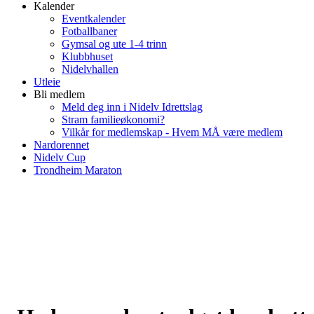
Kalender
Eventkalender
Fotballbaner
Gymsal og ute 1-4 trinn
Klubbhuset
Nidelvhallen
Utleie
Bli medlem
Meld deg inn i Nidelv Idrettslag
Stram familieøkonomi?
Vilkår for medlemskap - Hvem MÅ være medlem
Nardorennet
Nidelv Cup
Trondheim Maraton