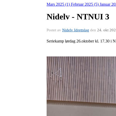
Mars 2025 (1)
Februar 2025 (5)
Januar 20
Nidelv - NTNUI 3
Postet av
Nidelv Idrettslag
den
24. okt 20
Seriekamp lørdag 26.oktober kl. 17.30 i N