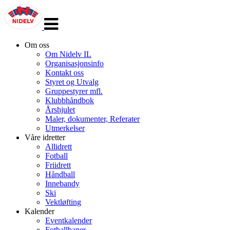
Veksle
navigasjon
Om oss
Om Nidelv IL
Organisasjonsinfo
Kontakt oss
Styret og Utvalg
Gruppestyrer mfl.
Klubbhåndbok
Årshjulet
Maler, dokumenter, Referater
Utmerkelser
Våre idretter
Allidrett
Fotball
Friidrett
Håndball
Innebandy
Ski
Vektløfting
Kalender
Eventkalender
Fotballbaner