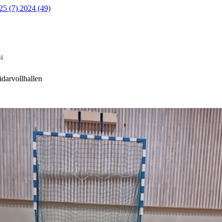
25 (7)
2024 (49)
24
idarvollhallen