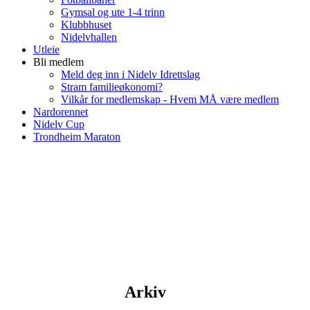
Gymsal og ute 1-4 trinn
Klubbhuset
Nidelvhallen
Utleie
Bli medlem
Meld deg inn i Nidelv Idrettslag
Stram familieøkonomi?
Vilkår for medlemskap - Hvem MÅ være medlem
Nardorennet
Nidelv Cup
Trondheim Maraton
Arkiv