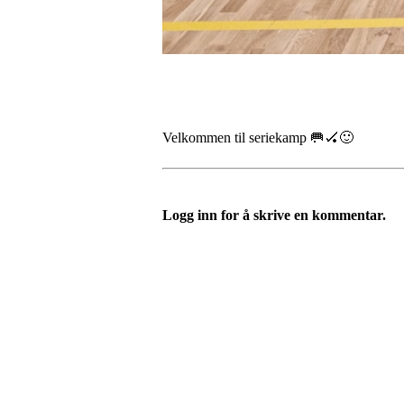
Velkommen til seriekamp 🥅🏑🙂
Logg inn for å skrive en kommentar.
Nidelv IL
Tempeveien 13B
7031 TRONDHEIM