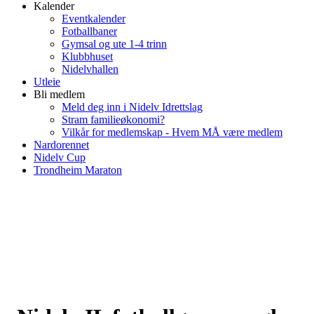
Kalender
Eventkalender
Fotballbaner
Gymsal og ute 1-4 trinn
Klubbhuset
Nidelvhallen
Utleie
Bli medlem
Meld deg inn i Nidelv Idrettslag
Stram familieøkonomi?
Vilkår for medlemskap - Hvem MÅ være medlem
Nardorennet
Nidelv Cup
Trondheim Maraton