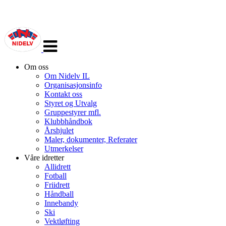
Veksle
navigasjon
Om oss
Om Nidelv IL
Organisasjonsinfo
Kontakt oss
Styret og Utvalg
Gruppestyrer mfl.
Klubbhåndbok
Årshjulet
Maler, dokumenter, Referater
Utmerkelser
Våre idretter
Allidrett
Fotball
Friidrett
Håndball
Innebandy
Ski
Vektløfting