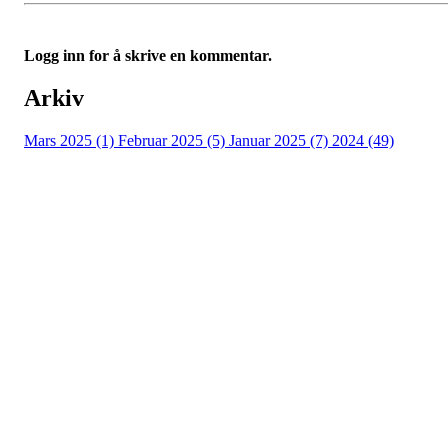
Logg inn for å skrive en kommentar.
Arkiv
Mars 2025 (1)
Februar 2025 (5)
Januar 2025 (7)
2024 (49)
Nidelv IL
Tempeveien 13B
7031 TRONDHEIM
Org. nr.: 947307576
Telefon: 480 10 800