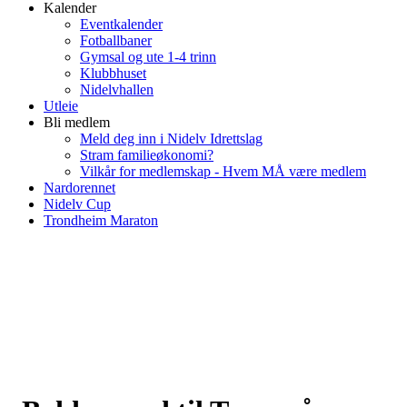
Kalender
Eventkalender
Fotballbaner
Gymsal og ute 1-4 trinn
Klubbhuset
Nidelvhallen
Utleie
Bli medlem
Meld deg inn i Nidelv Idrettslag
Stram familieøkonomi?
Vilkår for medlemskap - Hvem MÅ være medlem
Nardorennet
Nidelv Cup
Trondheim Maraton