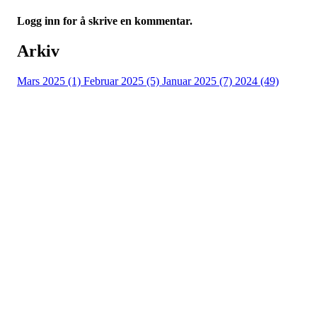
Logg inn for å skrive en kommentar.
Arkiv
Mars 2025 (1)
Februar 2025 (5)
Januar 2025 (7)
2024 (49)
Nidelv IL
Tempeveien 13B
7031 TRONDHEIM
Org. nr.: 947307576
Telefon: 480 10 800
post@nidelv-il.no