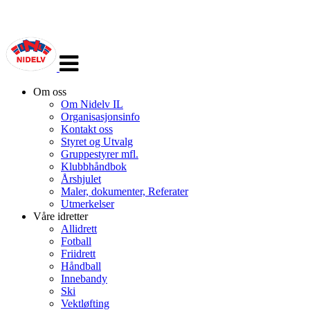
Veksle
navigasjon
Om oss
Om Nidelv IL
Organisasjonsinfo
Kontakt oss
Styret og Utvalg
Gruppestyrer mfl.
Klubbhåndbok
Årshjulet
Maler, dokumenter, Referater
Utmerkelser
Våre idretter
Allidrett
Fotball
Friidrett
Håndball
Innebandy
Ski
Vektløfting