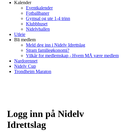
Kalender
Eventkalender
Fotballbaner
Gymsal og ute 1-4 trinn
Klubbhuset
Nidelvhallen
Utleie
Bli medlem
Meld deg inn i Nidelv Idrettslag
Stram familieøkonomi?
Vilkår for medlemskap - Hvem MÅ være medlem
Nardorennet
Nidelv Cup
Trondheim Maraton
Logg inn på Nidelv
Idrettslag