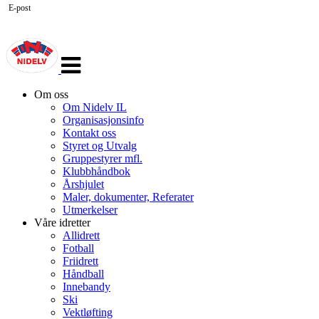
E-post
Veksle
navigasjon
Om oss
Om Nidelv IL
Organisasjonsinfo
Kontakt oss
Styret og Utvalg
Gruppestyrer mfl.
Klubbhåndbok
Årshjulet
Maler, dokumenter, Referater
Utmerkelser
Våre idretter
Allidrett
Fotball
Friidrett
Håndball
Innebandy
Ski
Vektløfting